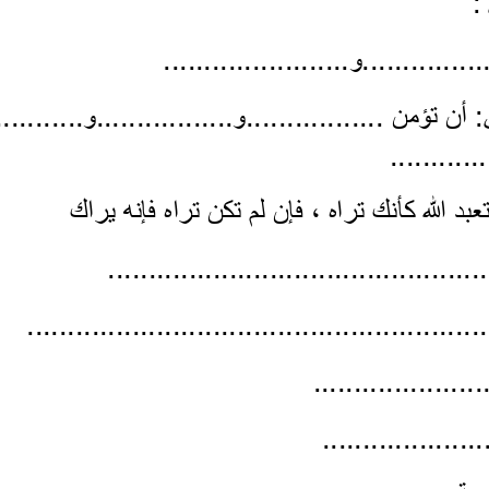
مان ستة، هي: أن تؤمن .................و.................و........
نك تراه ، فإن لم تكن تراه فإنه يراك
ر