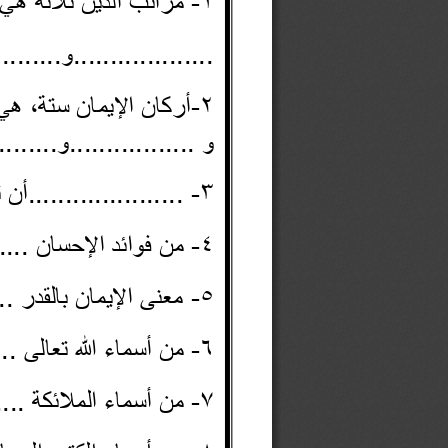
1
-
مراتب الدين ثلاثة هي :
.......................و........................و...................
٢
-
 .................أركان الإي
....................و................. و
٣
-
.....................أن تعبد الله كأ
٤
-
................................................... من فوائد الإحسان
٥
-
........................................................... معنى الإيمان بالقد
٦
-
من أسماء الله تعالى ........................
٧
-
من أسماء الملا
........................ ئكة