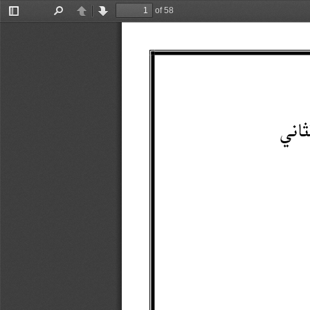
of 58
Toggle
Find
Previous
Next
Sidebar
ا
ني